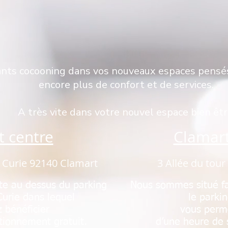
ants cocooning dans vos nouveaux espaces pensé
encore plus de confort et de services.
A très vite dans votre nouvel espace bien êtr
t centre
Clamar
e Curie 92140 Clamart
3 Allée du tour
te au dessus du parking
Nous sommes situé fa
Curie dans lequel
le parki
z bénéficier
vous perm
tionnement gratuit.
d’une heure de 