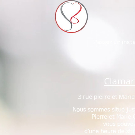
Passez un inst
Clamar
3 rue pierre et Mari
Nous sommes situé jus
Pierre et Marie 
vous pouve
d’une heure de sta