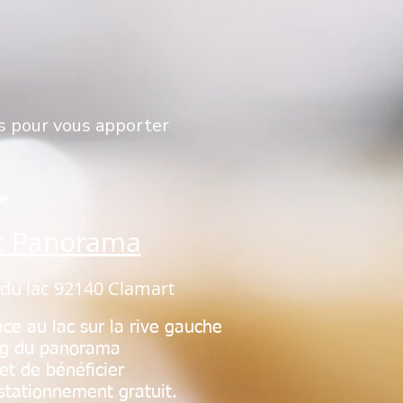
s pour vous apporter
e.
t Panorama
 du lac 92140 Clamart
ce au lac sur la rive gauche
ng du panorama
et de bénéficier
stationnement gratuit.